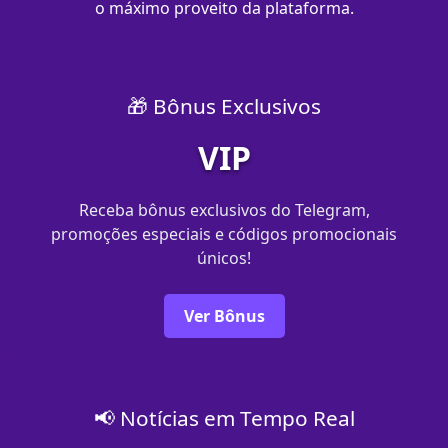
o máximo proveito da plataforma.
🎁 Bônus Exclusivos
VIP
Receba bônus exclusivos do Telegram,
promoções especiais e códigos promocionais
únicos!
Ver Bônus
📢 Notícias em Tempo Real