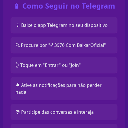
📱 Como Seguir no Telegram
📱 Baixe o app Telegram no seu dispositivo
🔍 Procure por "@3976 Com BaixarOficial"
👆 Toque em "Entrar" ou "Join"
🔔 Ative as notificações para não perder
nada
💬 Participe das conversas e interaja