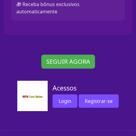
🎁 Receba bônus exclusivos
automaticamente
SEGUIR AGORA
Acessos
Login
Registrar-se