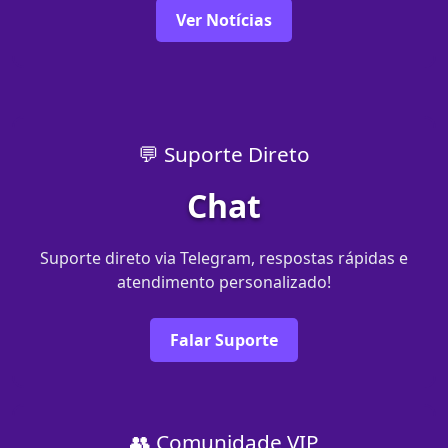
Ver Notícias
💬 Suporte Direto
Chat
Suporte direto via Telegram, respostas rápidas e
atendimento personalizado!
Falar Suporte
👥 Comunidade VIP