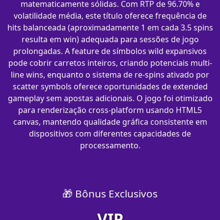
matematicamente sólidas. Com RTP de 96.70% e
volatilidade média, este título oferece frequência de
hits balanceada (aproximadamente 1 em cada 3.5 spins
resulta em win) adequada para sessões de jogo
prolongadas. A feature de símbolos wild expansivos
pode cobrir carretos inteiros, criando potenciais multi-
line wins, enquanto o sistema de re-spins ativado por
scatter symbols oferece oportunidades de extended
gameplay sem apostas adicionais. O jogo foi otimizado
para renderização cross-platform usando HTML5
canvas, mantendo qualidade gráfica consistente em
dispositivos com diferentes capacidades de
processamento.
🎁 Bônus Exclusivos
VIP