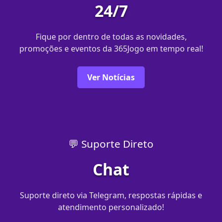
24/7
Fique por dentro de todas as novidades,
promoções e eventos da 365Jogo em tempo real!
Ver Notícias
💬 Suporte Direto
Chat
Suporte direto via Telegram, respostas rápidas e
atendimento personalizado!