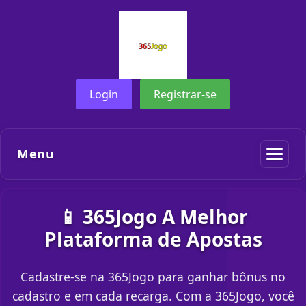
Login
Registrar-se
Menu
📱 365Jogo A Melhor
Plataforma de Apostas
Cadastre-se na 365Jogo para ganhar bônus no
cadastro e em cada recarga. Com a 365Jogo, você