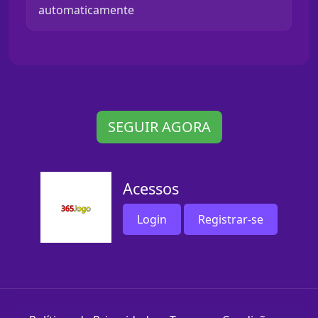
automaticamente
SEGUIR AGORA
Acessos
Login
Registrar-se