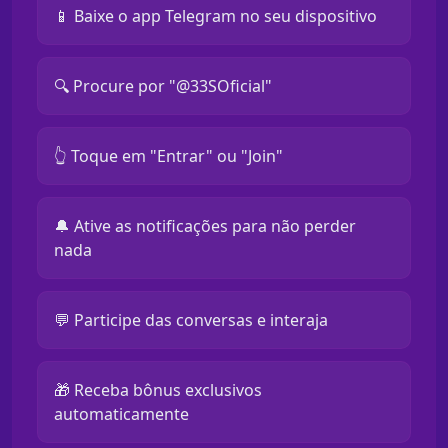
📱 Baixe o app Telegram no seu dispositivo
🔍 Procure por "@33SOficial"
👆 Toque em "Entrar" ou "Join"
🔔 Ative as notificações para não perder
nada
💬 Participe das conversas e interaja
🎁 Receba bônus exclusivos
automaticamente