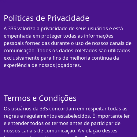
Políticas de Privacidade
A 33S valoriza a privacidade de seus usuários e está
empenhada em proteger todas as informações
pessoais fornecidas durante o uso de nossos canais de
comunicação. Todos os dados coletados são utilizados
exclusivamente para fins de melhoria contínua da
experiência de nossos jogadores.
Termos e Condições
Os usuários da 33S concordam em respeitar todas as
regras e regulamentos estabelecidos. É importante ler
e entender todos os termos antes de participar de
nossos canais de comunicação. A violação destes