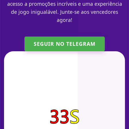
acesso a promoções incríveis e uma experiência
de jogo inigualável. Junte-se aos vencedores
agora!
SEGUIR NO TELEGRAM