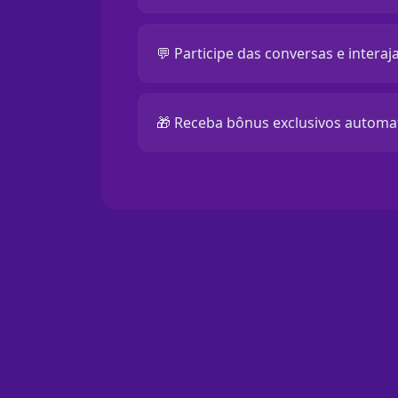
💬 Participe das conversas e interaj
🎁 Receba bônus exclusivos autom