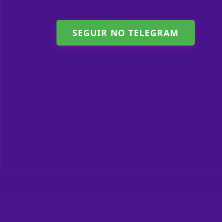
SEGUIR NO TELEGRAM