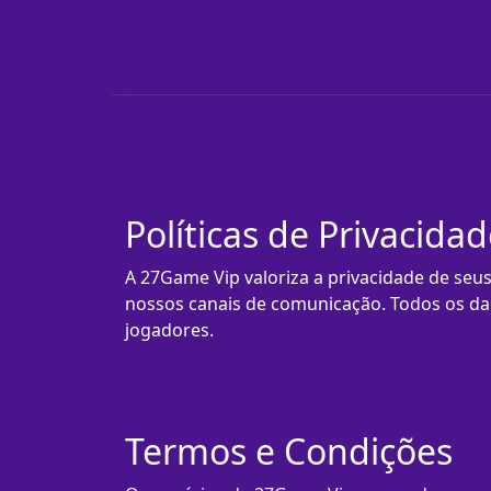
Políticas de Privacida
A 27Game Vip valoriza a privacidade de se
nossos canais de comunicação. Todos os dad
jogadores.
Termos e Condições