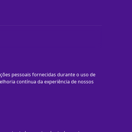
ções pessoais fornecidas durante o uso de
elhoria contínua da experiência de nossos