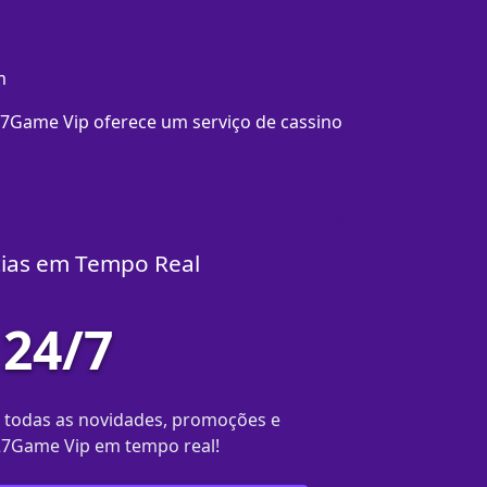
m
27Game Vip oferece um serviço de cassino
cias em Tempo Real
24/7
e todas as novidades, promoções e
27Game Vip em tempo real!