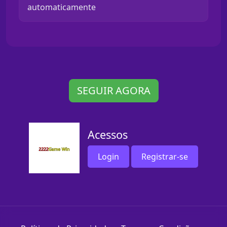
automaticamente
SEGUIR AGORA
Acessos
Login
Registrar-se