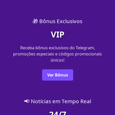
🎁 Bônus Exclusivos
VIP
Receba bônus exclusivos do Telegram,
promoções especiais e códigos promocionais
únicos!
Ver Bônus
📢 Notícias em Tempo Real
24/7