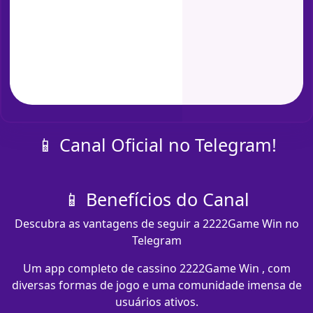
📱 Canal Oficial no Telegram!
📱 Benefícios do Canal
Descubra as vantagens de seguir a 2222Game Win no
Telegram
Um app completo de cassino 2222Game Win , com
diversas formas de jogo e uma comunidade imensa de
usuários ativos.