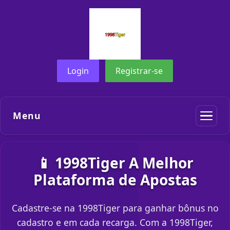
Login
Registrar-se
Menu
📱 1998Tiger A Melhor
Plataforma de Apostas
Cadastre-se na 1998Tiger para ganhar bônus no
cadastro e em cada recarga. Com a 1998Tiger,