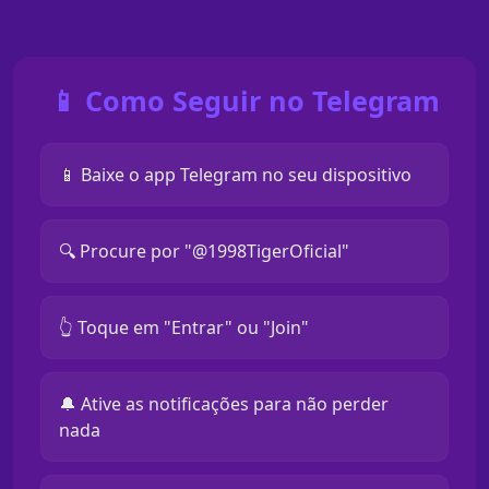
📱 Como Seguir no Telegram
📱 Baixe o app Telegram no seu dispositivo
🔍 Procure por "@1998TigerOficial"
👆 Toque em "Entrar" ou "Join"
🔔 Ative as notificações para não perder
nada