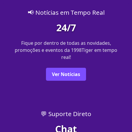
📢 Notícias em Tempo Real
24/7
Fique por dentro de todas as novidades,
promoções e eventos da 1998Tiger em tempo
real!
Ver Notícias
💬 Suporte Direto
Chat