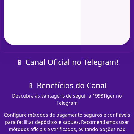
📱 Canal Oficial no Telegram!
📱 Benefícios do Canal
Descubra as vantagens de seguir a 1998Tiger no
Telegram
Configure métodos de pagamento seguros e confiáveis
para facilitar depósitos e saques. Recomendamos usar
métodos oficiais e verificados, evitando opções não