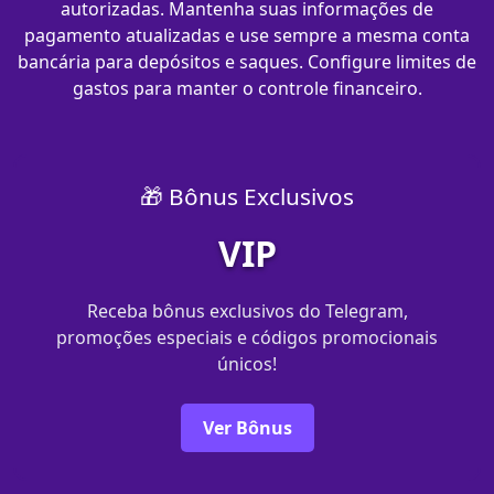
autorizadas. Mantenha suas informações de
pagamento atualizadas e use sempre a mesma conta
bancária para depósitos e saques. Configure limites de
gastos para manter o controle financeiro.
🎁 Bônus Exclusivos
VIP
Receba bônus exclusivos do Telegram,
promoções especiais e códigos promocionais
únicos!
Ver Bônus