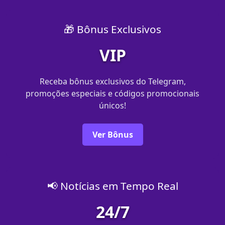
🎁 Bônus Exclusivos
VIP
Receba bônus exclusivos do Telegram,
promoções especiais e códigos promocionais
únicos!
Ver Bônus
📢 Notícias em Tempo Real
24/7