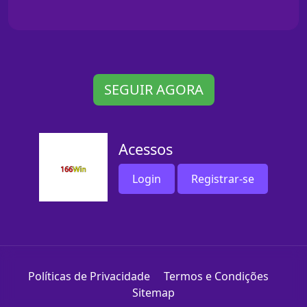
SEGUIR AGORA
Acessos
Login
Registrar-se
Políticas de Privacidade
Termos e Condições
Sitemap