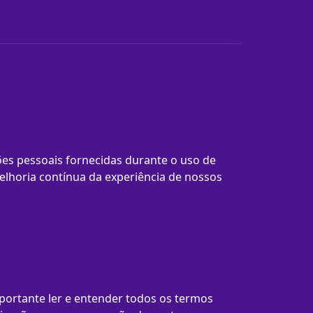
es pessoais fornecidas durante o uso de
elhoria contínua da experiência de nossos
portante ler e entender todos os termos