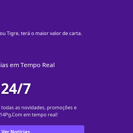
 Tigre, terá o maior valor de carta.
cias em Tempo Real
24/7
e todas as novidades, promoções e
 14Pg.Com em tempo real!
Ver Notícias