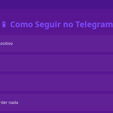
📱 Como Seguir no Telegram
ositivo
erder nada