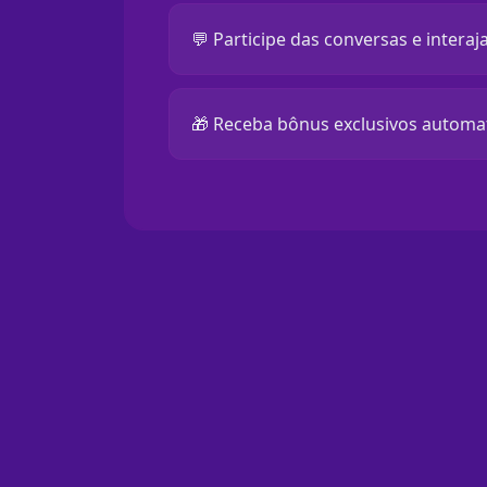
💬 Participe das conversas e interaj
🎁 Receba bônus exclusivos autom