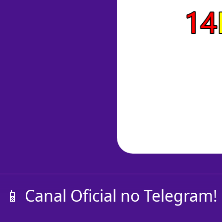
📱 Canal Oficial no Telegram!