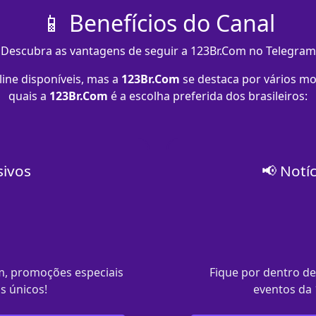
📱 Benefícios do Canal
Descubra as vantagens de seguir a 123Br.Com no Telegram
ine disponíveis, mas a
123Br.Com
se destaca por vários mo
quais a
123Br.Com
é a escolha preferida dos brasileiros:
sivos
📢 Notí
m, promoções especiais
Fique por dentro d
s únicos!
eventos da