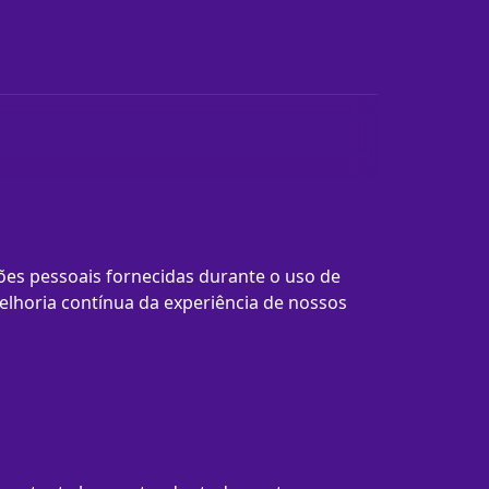
ões pessoais fornecidas durante o uso de
elhoria contínua da experiência de nossos