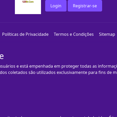
Login
Registrar-se
Políticas de Privacidade
Termos e Condições
Sitemap
de
 usuários e está empenhada em proteger todas as informaç
os coletados são utilizados exclusivamente para fins de m