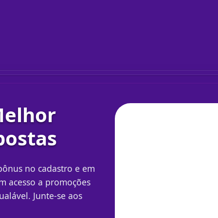
Melhor
postas
bônus no cadastro e em
em acesso a promoções
ualável. Junte-se aos