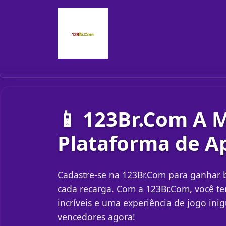
📱 123Br.Com A 
Plataforma de A
Cadastre-se na 123Br.Com para ganhar 
cada recarga. Com a 123Br.Com, você t
incríveis e uma experiência de jogo inig
vencedores agora!