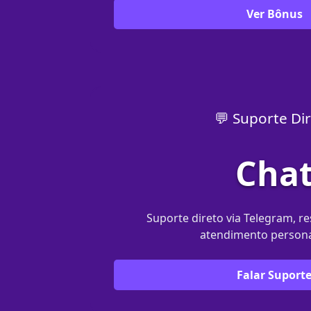
Ver Bônus
💬 Suporte Di
Cha
Suporte direto via Telegram, r
atendimento persona
Falar Suport