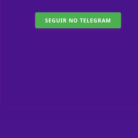
SEGUIR NO TELEGRAM