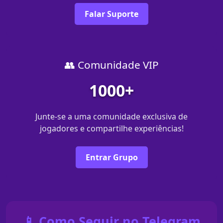
Falar Suporte
👥 Comunidade VIP
1000+
Junte-se a uma comunidade exclusiva de
jogadores e compartilhe experiências!
Entrar Grupo
📱 Como Seguir no Telegram