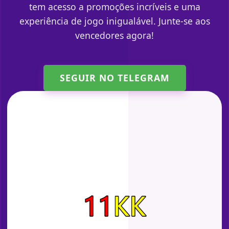
tem acesso a promoções incríveis e uma
experiência de jogo inigualável. Junte-se aos
vencedores agora!
SEGUIR NO TELEGRAM