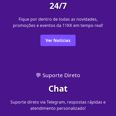
24/7
Fique por dentro de todas as novidades,
promoções e eventos da 11KK em tempo real!
Ver Notícias
💬 Suporte Direto
Chat
Suporte direto via Telegram, respostas rápidas e
atendimento personalizado!