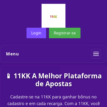
Login
Registrar-se
Menu
📱 11KK A Melhor Plataforma
de Apostas
Cadastre-se na 11KK para ganhar bônus no
cadastro e em cada recarga. Com a 11KK, você