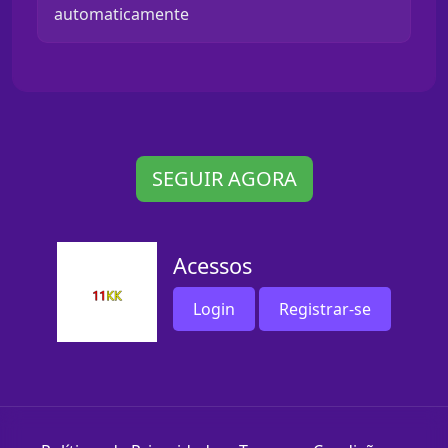
automaticamente
SEGUIR AGORA
Acessos
Login
Registrar-se