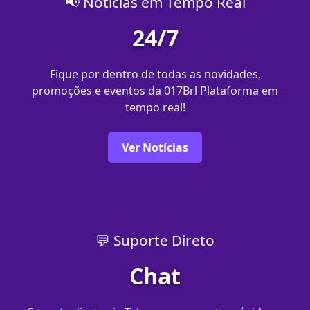
📢 Notícias em Tempo Real
24/7
Fique por dentro de todas as novidades,
promoções e eventos da 017Brl Plataforma em
tempo real!
Ver Notícias
💬 Suporte Direto
Chat